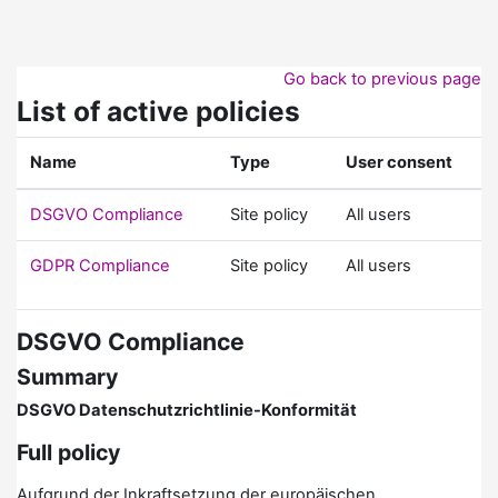
Skip to main content
Go back to previous page
List of active policies
Name
Type
User consent
DSGVO Compliance
Site policy
All users
GDPR Compliance
Site policy
All users
DSGVO Compliance
Summary
DSGVO Datenschutzrichtlinie-Konformität
Full policy
Aufgrund der Inkraftsetzung der europäischen