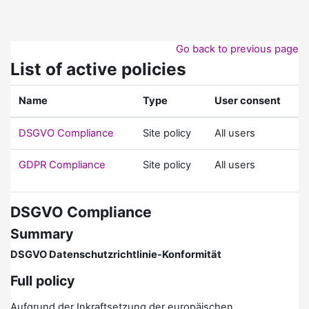
Skip to main content
Go back to previous page
List of active policies
Name
Type
User consent
DSGVO Compliance
Site policy
All users
GDPR Compliance
Site policy
All users
DSGVO Compliance
Summary
DSGVO Datenschutzrichtlinie-Konformität
Full policy
Aufgrund der Inkraftsetzung der europäischen